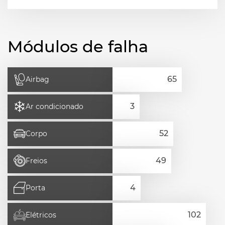
Módulos de falha
Airbag
Ar condicionado
Corpo
Freios
Porta
Elétricos