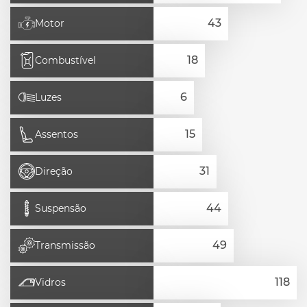
Motor
Combustível
Luzes
Assentos
Direção
Suspensão
Transmissão
Vidros