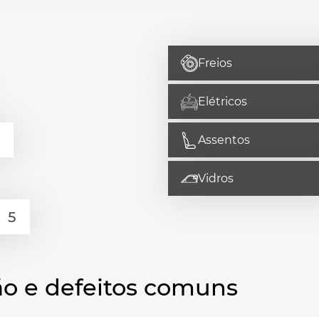
Freios
Elétricos
Assentos
Vidros
o e defeitos comuns