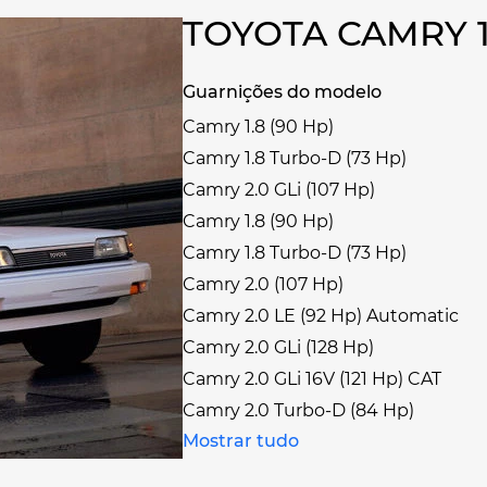
TOYOTA CAMRY 
Guarnições do modelo
Camry 1.8 (90 Hp)
Camry 1.8 Turbo-D (73 Hp)
Camry 2.0 GLi (107 Hp)
Camry 1.8 (90 Hp)
Camry 1.8 Turbo-D (73 Hp)
Camry 2.0 (107 Hp)
Camry 2.0 LE (92 Hp) Automatic
Camry 2.0 GLi (128 Hp)
Camry 2.0 GLi 16V (121 Hp) CAT
Camry 2.0 Turbo-D (84 Hp)
Mostrar tudo