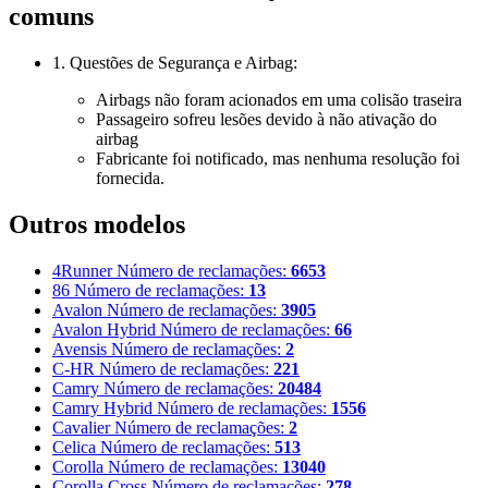
comuns
1. Questões de Segurança e Airbag:
Airbags não foram acionados em uma colisão traseira
Passageiro sofreu lesões devido à não ativação do
airbag
Fabricante foi notificado, mas nenhuma resolução foi
fornecida.
Outros modelos
4Runner
Número de reclamações:
6653
86
Número de reclamações:
13
Avalon
Número de reclamações:
3905
Avalon Hybrid
Número de reclamações:
66
Avensis
Número de reclamações:
2
C-HR
Número de reclamações:
221
Camry
Número de reclamações:
20484
Camry Hybrid
Número de reclamações:
1556
Cavalier
Número de reclamações:
2
Celica
Número de reclamações:
513
Corolla
Número de reclamações:
13040
Corolla Cross
Número de reclamações:
278