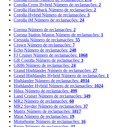
Corolla Cross Hybrid
Número de reclamações:
2
Corolla Hatchback
Número de reclamações:
2
Corolla Hybrid
Número de reclamações:
3
Corolla iM
Número de reclamações:
24
Corona
Número de reclamações:
2
Corona Station Wagon
Número de reclamações:
1
Cressida
Número de reclamações:
55
Crown
Número de reclamações:
7
Echo
Número de reclamações:
248
FJ Cruiser
Número de reclamações:
1068
GR Corolla
Número de reclamações:
3
GR86
Número de reclamações:
24
Grand Highlander
Número de reclamações:
27
Grand Highlander Hybrid
Número de reclamações:
1
Highlander
Número de reclamações:
4934
Highlander Hybrid
Número de reclamações:
1024
Hilux
Número de reclamações:
499
Land Cruiser
Número de reclamações:
349
MR2
Número de reclamações:
60
MR2 Spyder
Número de reclamações:
37
Matrix
Número de reclamações:
1817
Mirai
Número de reclamações:
19
Motorhome
Número de reclamações:
16
Paseo
Número de reclamações:
43