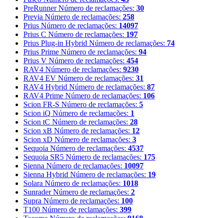
PreRunner
Número de reclamações:
30
Previa
Número de reclamações:
258
Prius
Número de reclamações:
14097
Prius C
Número de reclamações:
197
Prius Plug-in Hybrid
Número de reclamações:
74
Prius Prime
Número de reclamações:
94
Prius V
Número de reclamações:
454
RAV4
Número de reclamações:
9230
RAV4 EV
Número de reclamações:
31
RAV4 Hybrid
Número de reclamações:
87
RAV4 Prime
Número de reclamações:
106
Scion FR-S
Número de reclamações:
5
Scion iQ
Número de reclamações:
1
Scion tC
Número de reclamações:
28
Scion xB
Número de reclamações:
12
Scion xD
Número de reclamações:
3
Sequoia
Número de reclamações:
4537
Sequoia SR5
Número de reclamações:
175
Sienna
Número de reclamações:
10097
Sienna Hybrid
Número de reclamações:
19
Solara
Número de reclamações:
1018
Sunrader
Número de reclamações:
2
Supra
Número de reclamações:
100
T100
Número de reclamações:
399