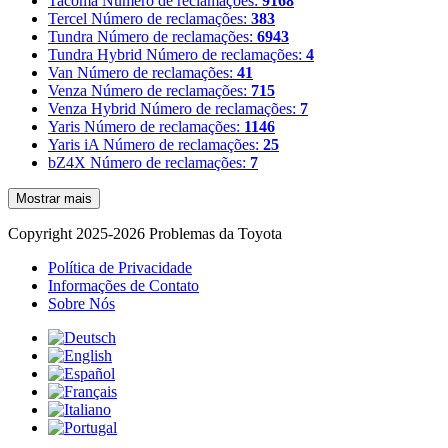
Tacoma
Número de reclamações:
9168
Tercel
Número de reclamações:
383
Tundra
Número de reclamações:
6943
Tundra Hybrid
Número de reclamações:
4
Van
Número de reclamações:
41
Venza
Número de reclamações:
715
Venza Hybrid
Número de reclamações:
7
Yaris
Número de reclamações:
1146
Yaris iA
Número de reclamações:
25
bZ4X
Número de reclamações:
7
Mostrar mais
Copyright 2025-2026 Problemas da Toyota
Política de Privacidade
Informações de Contato
Sobre Nós