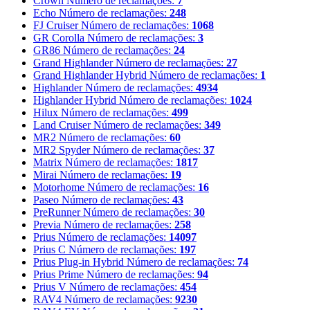
Crown
Número de reclamações:
7
Echo
Número de reclamações:
248
FJ Cruiser
Número de reclamações:
1068
GR Corolla
Número de reclamações:
3
GR86
Número de reclamações:
24
Grand Highlander
Número de reclamações:
27
Grand Highlander Hybrid
Número de reclamações:
1
Highlander
Número de reclamações:
4934
Highlander Hybrid
Número de reclamações:
1024
Hilux
Número de reclamações:
499
Land Cruiser
Número de reclamações:
349
MR2
Número de reclamações:
60
MR2 Spyder
Número de reclamações:
37
Matrix
Número de reclamações:
1817
Mirai
Número de reclamações:
19
Motorhome
Número de reclamações:
16
Paseo
Número de reclamações:
43
PreRunner
Número de reclamações:
30
Previa
Número de reclamações:
258
Prius
Número de reclamações:
14097
Prius C
Número de reclamações:
197
Prius Plug-in Hybrid
Número de reclamações:
74
Prius Prime
Número de reclamações:
94
Prius V
Número de reclamações:
454
RAV4
Número de reclamações:
9230