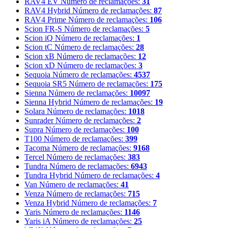
RAV4 EV
Número de reclamações:
31
RAV4 Hybrid
Número de reclamações:
87
RAV4 Prime
Número de reclamações:
106
Scion FR-S
Número de reclamações:
5
Scion iQ
Número de reclamações:
1
Scion tC
Número de reclamações:
28
Scion xB
Número de reclamações:
12
Scion xD
Número de reclamações:
3
Sequoia
Número de reclamações:
4537
Sequoia SR5
Número de reclamações:
175
Sienna
Número de reclamações:
10097
Sienna Hybrid
Número de reclamações:
19
Solara
Número de reclamações:
1018
Sunrader
Número de reclamações:
2
Supra
Número de reclamações:
100
T100
Número de reclamações:
399
Tacoma
Número de reclamações:
9168
Tercel
Número de reclamações:
383
Tundra
Número de reclamações:
6943
Tundra Hybrid
Número de reclamações:
4
Van
Número de reclamações:
41
Venza
Número de reclamações:
715
Venza Hybrid
Número de reclamações:
7
Yaris
Número de reclamações:
1146
Yaris iA
Número de reclamações:
25