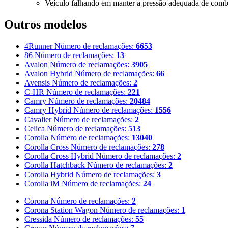
Veículo falhando em manter a pressão adequada de combu
Outros modelos
4Runner
Número de reclamações:
6653
86
Número de reclamações:
13
Avalon
Número de reclamações:
3905
Avalon Hybrid
Número de reclamações:
66
Avensis
Número de reclamações:
2
C-HR
Número de reclamações:
221
Camry
Número de reclamações:
20484
Camry Hybrid
Número de reclamações:
1556
Cavalier
Número de reclamações:
2
Celica
Número de reclamações:
513
Corolla
Número de reclamações:
13040
Corolla Cross
Número de reclamações:
278
Corolla Cross Hybrid
Número de reclamações:
2
Corolla Hatchback
Número de reclamações:
2
Corolla Hybrid
Número de reclamações:
3
Corolla iM
Número de reclamações:
24
Corona
Número de reclamações:
2
Corona Station Wagon
Número de reclamações:
1
Cressida
Número de reclamações:
55