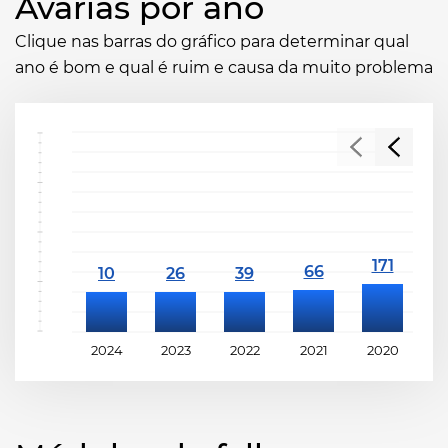
Avarias por ano
Clique nas barras do gráfico para determinar qual
ano é bom e qual é ruim e causa da muito problema
2024
2023
2022
2021
2020
2