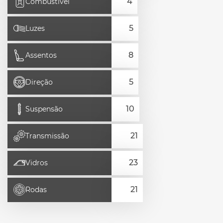
Combustível
Luzes
Assentos
Direção
Suspensão
Transmissão
Vidros
Rodas