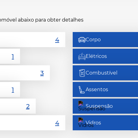
tomóvel abaixo para obter detalhes
Corpo
Elétricos
Combustível
Assentos
Suspensão
Vidros