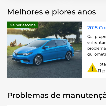
Melhores e piores anos
Melhor escolha
2018 Co
Os propr
enfren
probl
quilómetr
Tota
11 
Problemas de manutençã