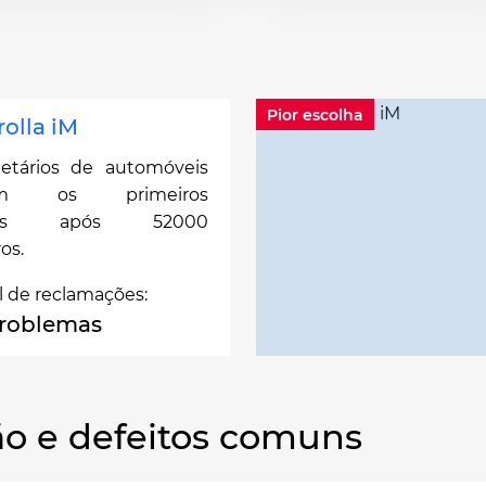
Pior escolha
rolla iM
ietários de automóveis
tam os primeiros
emas após 52000
os.
l de reclamações:
problemas
o e defeitos comuns