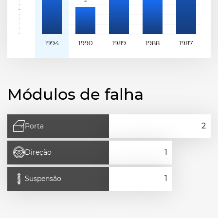
1994
1990
1989
1988
1987
1
Módulos de falha
Porta
Direção
Suspensão