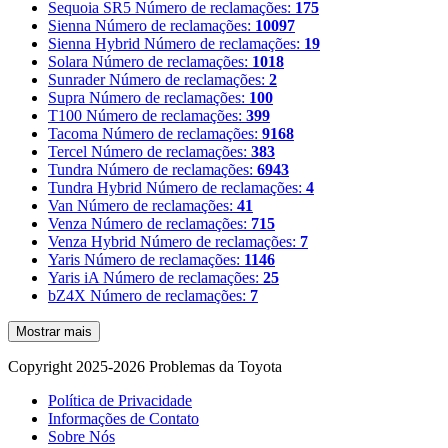
Sequoia SR5
Número de reclamações:
175
Sienna
Número de reclamações:
10097
Sienna Hybrid
Número de reclamações:
19
Solara
Número de reclamações:
1018
Sunrader
Número de reclamações:
2
Supra
Número de reclamações:
100
T100
Número de reclamações:
399
Tacoma
Número de reclamações:
9168
Tercel
Número de reclamações:
383
Tundra
Número de reclamações:
6943
Tundra Hybrid
Número de reclamações:
4
Van
Número de reclamações:
41
Venza
Número de reclamações:
715
Venza Hybrid
Número de reclamações:
7
Yaris
Número de reclamações:
1146
Yaris iA
Número de reclamações:
25
bZ4X
Número de reclamações:
7
Mostrar mais
Copyright 2025-2026 Problemas da Toyota
Política de Privacidade
Informações de Contato
Sobre Nós