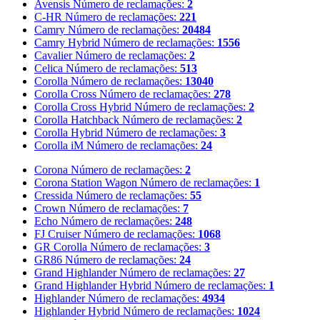
Avensis
Número de reclamações:
2
C-HR
Número de reclamações:
221
Camry
Número de reclamações:
20484
Camry Hybrid
Número de reclamações:
1556
Cavalier
Número de reclamações:
2
Celica
Número de reclamações:
513
Corolla
Número de reclamações:
13040
Corolla Cross
Número de reclamações:
278
Corolla Cross Hybrid
Número de reclamações:
2
Corolla Hatchback
Número de reclamações:
2
Corolla Hybrid
Número de reclamações:
3
Corolla iM
Número de reclamações:
24
Corona
Número de reclamações:
2
Corona Station Wagon
Número de reclamações:
1
Cressida
Número de reclamações:
55
Crown
Número de reclamações:
7
Echo
Número de reclamações:
248
FJ Cruiser
Número de reclamações:
1068
GR Corolla
Número de reclamações:
3
GR86
Número de reclamações:
24
Grand Highlander
Número de reclamações:
27
Grand Highlander Hybrid
Número de reclamações:
1
Highlander
Número de reclamações:
4934
Highlander Hybrid
Número de reclamações:
1024