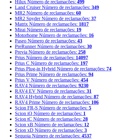
Hilux
Número de reclamações:
499
Land Cruiser
Número de reclamações:
349
MR2
Número de reclamações:
60
MR2 Spyder
Número de reclamações:
37
Matrix
Número de reclamações:
1817
Mirai
Número de reclamações:
19
Motorhome
Número de reclamações:
16
Paseo
Número de reclamações:
43
PreRunner
Número de reclamações:
30
Previa
Número de reclamações:
258
Prius
Número de reclamações:
14097
Prius C
Número de reclamações:
197
Prius Plug-in Hybrid
Número de reclamações:
74
Prius Prime
Número de reclamações:
94
Prius V
Número de reclamações:
454
RAV4
Número de reclamações:
9230
RAV4 EV
Número de reclamações:
31
RAV4 Hybrid
Número de reclamações:
87
RAV4 Prime
Número de reclamações:
106
Scion FR-S
Número de reclamações:
5
Scion iQ
Número de reclamações:
1
Scion tC
Número de reclamações:
28
Scion xB
Número de reclamações:
12
Scion xD
Número de reclamações:
3
Sequoia
Número de reclamações:
4537