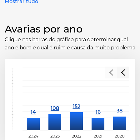
Mostrar tudo
Avarias por ano
Clique nas barras do gráfico para determinar qual
ano é bom e qual é ruim e causa da muito problema
2024
2023
2022
2021
2020
2