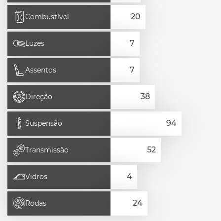
Combustível
Luzes
Assentos
Direção
Suspensão
Transmissão
Vidros
Rodas