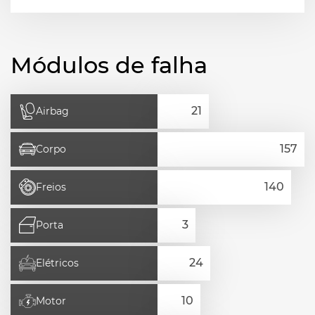
Módulos de falha
Airbag
Corpo
Freios
Porta
Elétricos
Motor