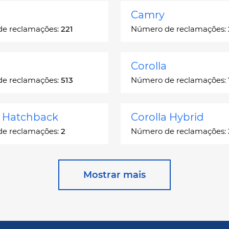
Camry
e reclamações:
221
Número de reclamações:
Corolla
e reclamações:
513
Número de reclamações:
a Hatchback
Corolla Hybrid
e reclamações:
2
Número de reclamações:
 Station Wagon
Cressida
Mostrar mais
e reclamações:
1
Número de reclamações:
ser
GR Corolla