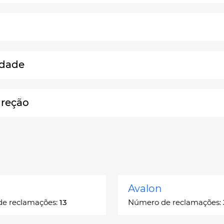
idade
ireção
Avalon
e reclamações:
13
Número de reclamações: