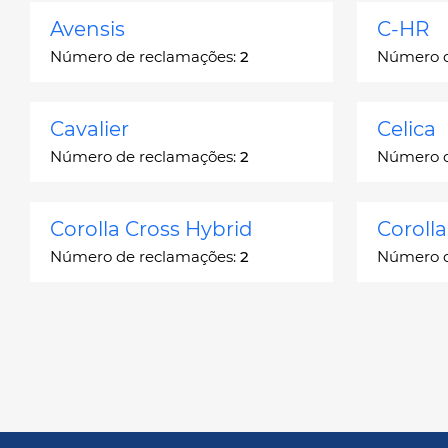
Avensis
C-HR
Número de reclamações:
2
Número d
Cavalier
Celica
Número de reclamações:
2
Número d
Corolla Cross Hybrid
Coroll
Número de reclamações:
2
Número d
Corona
Corona
Número de reclamações:
2
Número d
Echo
FJ Crui