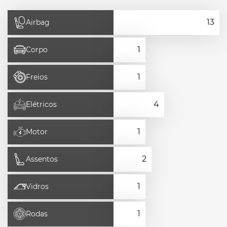
Airbag
Corpo
Freios
Elétricos
Motor
Assentos
Vidros
Rodas