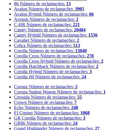
86
Número de reclamações:
13
Avalon
Número de reclamações:
3905
Avalon Hybrid
Número de reclamações:
66
Avensis
Número de reclamações:
2
C-HR
Número de reclamações:
221
Camry
Número de reclamações:
20484
Camry Hybrid
Número de reclamações:
1556
Cavalier
Número de reclamações:
2
Celica
Número de reclamações:
513
Corolla
Número de reclamações:
13040
Corolla Cross
Número de reclamações:
278
Corolla Cross Hybrid
Número de reclamações:
2
Corolla Hatchback
Número de reclamações:
2
Corolla Hybrid
Número de reclamações:
3
Corolla iM
Número de reclamações:
24
Corona
Número de reclamações:
2
Corona Station Wagon
Número de reclamações:
1
Cressida
Número de reclamações:
55
Crown
Número de reclamações:
7
Echo
Número de reclamações:
248
FJ Cruiser
Número de reclamações:
1068
GR Corolla
Número de reclamações:
3
GR86
Número de reclamações:
24
Grand Highlander
Número de reclamações:
27