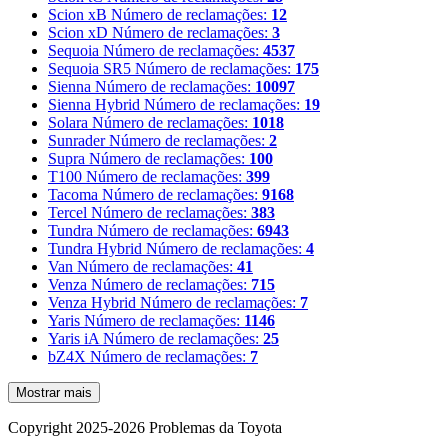
Scion xB
Número de reclamações:
12
Scion xD
Número de reclamações:
3
Sequoia
Número de reclamações:
4537
Sequoia SR5
Número de reclamações:
175
Sienna
Número de reclamações:
10097
Sienna Hybrid
Número de reclamações:
19
Solara
Número de reclamações:
1018
Sunrader
Número de reclamações:
2
Supra
Número de reclamações:
100
T100
Número de reclamações:
399
Tacoma
Número de reclamações:
9168
Tercel
Número de reclamações:
383
Tundra
Número de reclamações:
6943
Tundra Hybrid
Número de reclamações:
4
Van
Número de reclamações:
41
Venza
Número de reclamações:
715
Venza Hybrid
Número de reclamações:
7
Yaris
Número de reclamações:
1146
Yaris iA
Número de reclamações:
25
bZ4X
Número de reclamações:
7
Mostrar mais
Copyright 2025-2026 Problemas da Toyota