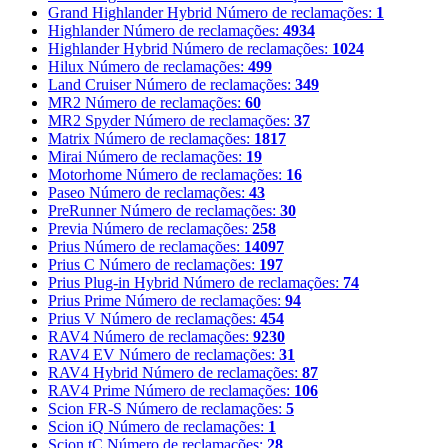
Grand Highlander Hybrid
Número de reclamações:
1
Highlander
Número de reclamações:
4934
Highlander Hybrid
Número de reclamações:
1024
Hilux
Número de reclamações:
499
Land Cruiser
Número de reclamações:
349
MR2
Número de reclamações:
60
MR2 Spyder
Número de reclamações:
37
Matrix
Número de reclamações:
1817
Mirai
Número de reclamações:
19
Motorhome
Número de reclamações:
16
Paseo
Número de reclamações:
43
PreRunner
Número de reclamações:
30
Previa
Número de reclamações:
258
Prius
Número de reclamações:
14097
Prius C
Número de reclamações:
197
Prius Plug-in Hybrid
Número de reclamações:
74
Prius Prime
Número de reclamações:
94
Prius V
Número de reclamações:
454
RAV4
Número de reclamações:
9230
RAV4 EV
Número de reclamações:
31
RAV4 Hybrid
Número de reclamações:
87
RAV4 Prime
Número de reclamações:
106
Scion FR-S
Número de reclamações:
5
Scion iQ
Número de reclamações:
1
Scion tC
Número de reclamações:
28