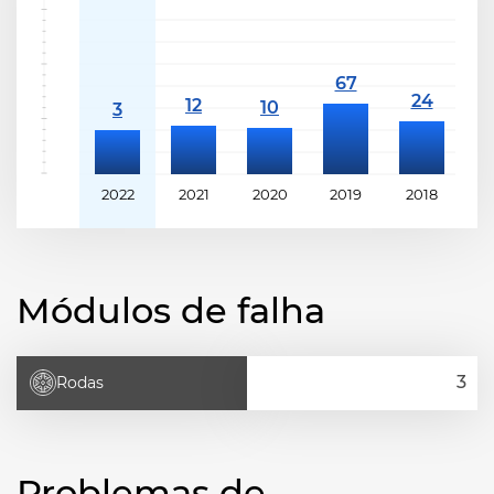
2022
2021
2020
2019
2018
2
Módulos de falha
Rodas
Problemas de