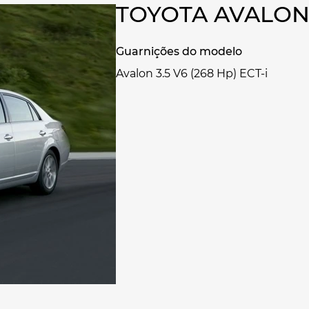
TOYOTA AVALON
Guarnições do modelo
Avalon 3.5 V6 (268 Hp) ECT-i