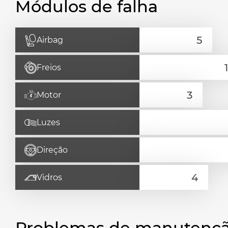
Módulos de falha
Airbag
Freios
Motor
Luzes
Direção
Vidros
Problemas de manutençã