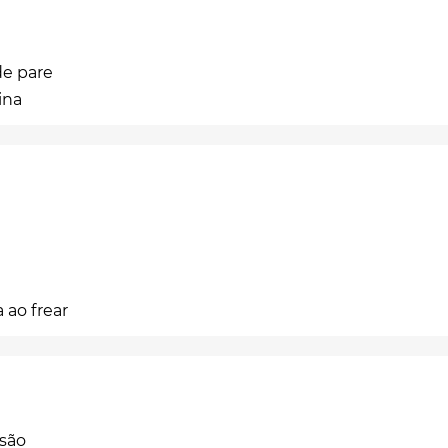
de pare
ina
 ao frear
isão