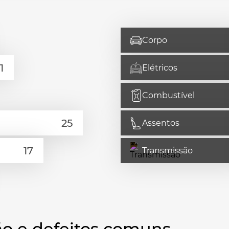
Corpo
Elétricos
Combustível
Assentos
Transmissão
o e defeitos comuns