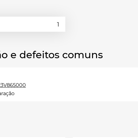
o e defeitos comuns
:
 23V865000
aração