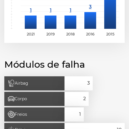
2021
2019
2018
2016
2015
2
Módulos de falha
Airbag
Corpo
Freios