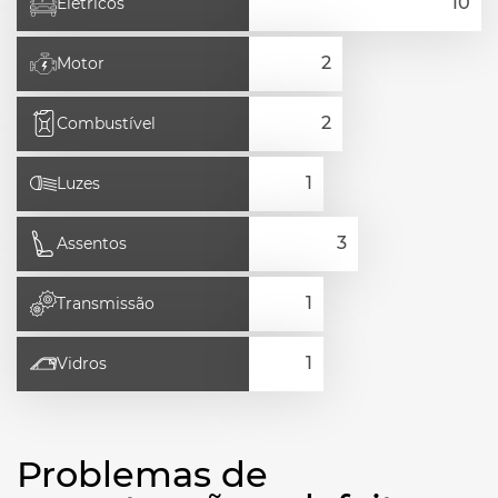
Elétricos
Motor
Combustível
Luzes
Assentos
Transmissão
Vidros
Problemas de