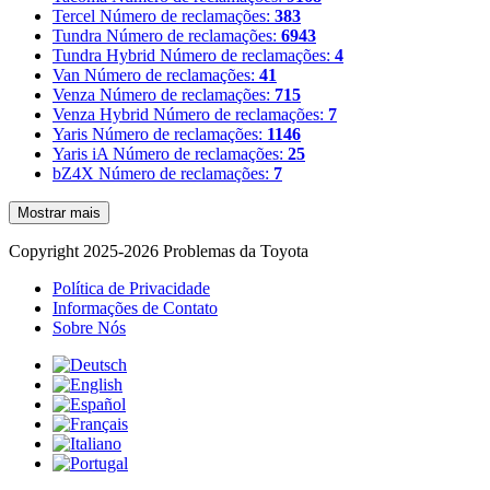
Tercel
Número de reclamações:
383
Tundra
Número de reclamações:
6943
Tundra Hybrid
Número de reclamações:
4
Van
Número de reclamações:
41
Venza
Número de reclamações:
715
Venza Hybrid
Número de reclamações:
7
Yaris
Número de reclamações:
1146
Yaris iA
Número de reclamações:
25
bZ4X
Número de reclamações:
7
Mostrar mais
Copyright 2025-2026 Problemas da Toyota
Política de Privacidade
Informações de Contato
Sobre Nós