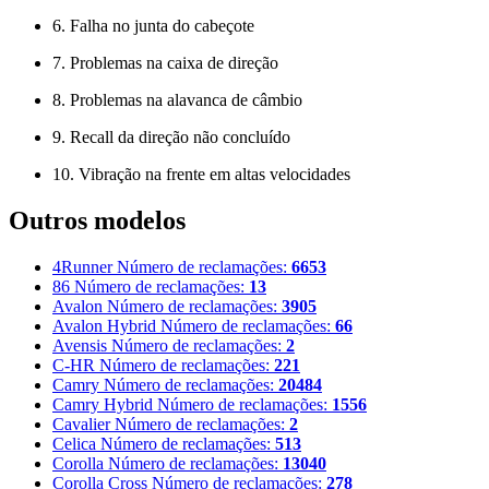
6. Falha no junta do cabeçote
7. Problemas na caixa de direção
8. Problemas na alavanca de câmbio
9. Recall da direção não concluído
10. Vibração na frente em altas velocidades
Outros modelos
4Runner
Número de reclamações:
6653
86
Número de reclamações:
13
Avalon
Número de reclamações:
3905
Avalon Hybrid
Número de reclamações:
66
Avensis
Número de reclamações:
2
C-HR
Número de reclamações:
221
Camry
Número de reclamações:
20484
Camry Hybrid
Número de reclamações:
1556
Cavalier
Número de reclamações:
2
Celica
Número de reclamações:
513
Corolla
Número de reclamações:
13040
Corolla Cross
Número de reclamações:
278