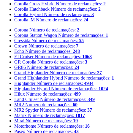
Corolla Cross Hybrid
Número de reclamações:
2
Corolla Hatchback
Número de reclamações:
2
Corolla Hybrid
Número de reclamações:
3
Corolla iM
Número de reclamações:
24
Corona
Número de reclamações:
2
Corona Station Wagon
Número de reclamações:
1
Cressida
Número de reclamações:
55
Crown
Número de reclamações:
7
Echo
Número de reclamações:
248
FJ Cruiser
Número de reclamações:
1068
GR Corolla
Número de reclamações:
3
GR86
Número de reclamações:
24
Grand Highlander
Número de reclamações:
27
Grand Highlander Hybrid
Número de reclamações:
1
Highlander
Número de reclamações:
4934
Highlander Hybrid
Número de reclamações:
1024
Hilux
Número de reclamações:
499
Land Cruiser
Número de reclamações:
349
MR2
Número de reclamações:
60
MR2 Spyder
Número de reclamações:
37
Matrix
Número de reclamações:
1817
Mirai
Número de reclamações:
19
Motorhome
Número de reclamações:
16
Paseo
Número de reclamações:
43