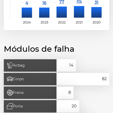
2024
2023
2022
2021
2020
2
Módulos de falha
Airbag
Corpo
Freios
Porta