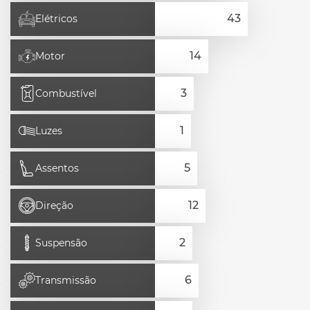
Elétricos
Motor
Combustível
Luzes
Assentos
Direção
Suspensão
Transmissão