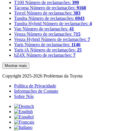
T100
Número de reclamações:
399
Tacoma
Número de reclamações:
9168
Tercel
Número de reclamações:
383
Tundra
Número de reclamações:
6943
Tundra Hybrid
Número de reclamações:
4
Van
Número de reclamações:
41
Venza
Número de reclamações:
715
Venza Hybrid
Número de reclamações:
7
Yaris
Número de reclamações:
1146
Yaris iA
Número de reclamações:
25
bZ4X
Número de reclamações:
7
Mostrar mais
Copyright 2025-2026 Problemas da Toyota
Política de Privacidade
Informações de Contato
Sobre Nós