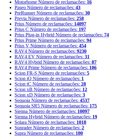
Motorhome
Número de reclamações:
16
Paseo
Número de reclamações:
43
PreRunner
Número de reclamações:
30
Previa
Número de reclamações:
258
Prius
Número de reclamações:
14097
Prius C
Número de reclamações:
197
Prius Plug-in Hybrid
Número de reclamações:
74
Prius Prime
Número de reclamações:
94
Prius V
Número de reclamações:
454
RAV4
Número de reclamações:
9230
RAV4 EV
Número de reclamações:
31
RAV4 Hybrid
Número de reclamações:
87
RAV4 Prime
Número de reclamações:
106
Scion FR-S
Número de reclamações:
5
Scion iQ
Número de reclamações:
1
Scion tC
Número de reclamações:
28
Scion xB
Número de reclamações:
12
Scion xD
Número de reclamações:
3
Sequoia
Número de reclamações:
4537
Sequoia SR5
Número de reclamações:
175
Sienna
Número de reclamações:
10097
Sienna Hybrid
Número de reclamações:
19
Solara
Número de reclamações:
1018
Sunrader
Número de reclamações:
2
Supra
Número de reclamações:
100