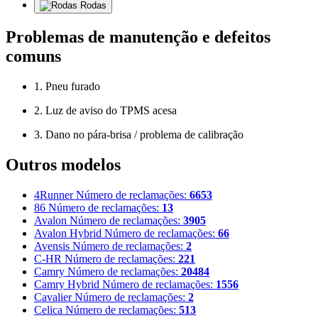
Rodas
Problemas de manutenção e defeitos
comuns
1. Pneu furado
2. Luz de aviso do TPMS acesa
3. Dano no pára-brisa / problema de calibração
Outros modelos
4Runner
Número de reclamações:
6653
86
Número de reclamações:
13
Avalon
Número de reclamações:
3905
Avalon Hybrid
Número de reclamações:
66
Avensis
Número de reclamações:
2
C-HR
Número de reclamações:
221
Camry
Número de reclamações:
20484
Camry Hybrid
Número de reclamações:
1556
Cavalier
Número de reclamações:
2
Celica
Número de reclamações:
513