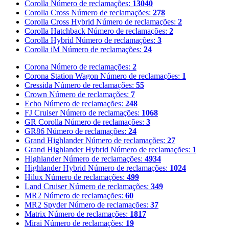
Corolla
Número de reclamações:
13040
Corolla Cross
Número de reclamações:
278
Corolla Cross Hybrid
Número de reclamações:
2
Corolla Hatchback
Número de reclamações:
2
Corolla Hybrid
Número de reclamações:
3
Corolla iM
Número de reclamações:
24
Corona
Número de reclamações:
2
Corona Station Wagon
Número de reclamações:
1
Cressida
Número de reclamações:
55
Crown
Número de reclamações:
7
Echo
Número de reclamações:
248
FJ Cruiser
Número de reclamações:
1068
GR Corolla
Número de reclamações:
3
GR86
Número de reclamações:
24
Grand Highlander
Número de reclamações:
27
Grand Highlander Hybrid
Número de reclamações:
1
Highlander
Número de reclamações:
4934
Highlander Hybrid
Número de reclamações:
1024
Hilux
Número de reclamações:
499
Land Cruiser
Número de reclamações:
349
MR2
Número de reclamações:
60
MR2 Spyder
Número de reclamações:
37
Matrix
Número de reclamações:
1817
Mirai
Número de reclamações:
19