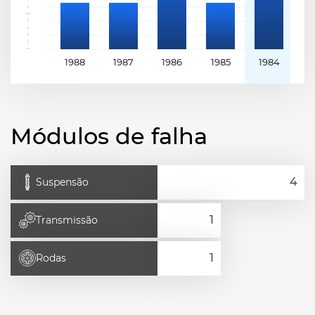
1988
1987
1986
1985
1984
1
Módulos de falha
Suspensão
Transmissão
Rodas