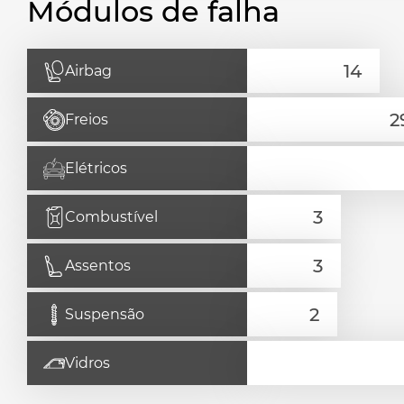
Módulos de falha
Airbag
Freios
Elétricos
Combustível
Assentos
Suspensão
Vidros