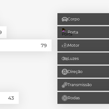
Corpo
Porta
Motor
Luzes
Direção
Transmissão
Rodas