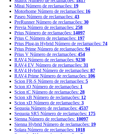
Matrix
Número de reclamações:
1817
Mirai
Número de reclamações:
19
Motorhome
Número de reclamações:
16
Paseo
Número de reclamações:
43
PreRunner
Número de reclamações:
30
Previa
Número de reclamações:
258
Prius
Número de reclamações:
14097
Prius C
Número de reclamações:
197
Prius Plug-in Hybrid
Número de reclamações:
74
Prius Prime
Número de reclamações:
94
Prius V
Número de reclamações:
454
RAV4
Número de reclamações:
9230
RAV4 EV
Número de reclamações:
31
RAV4 Hybrid
Número de reclamações:
87
RAV4 Prime
Número de reclamações:
106
Scion FR-S
Número de reclamações:
5
Scion iQ
Número de reclamações:
1
Scion tC
Número de reclamações:
28
Scion xB
Número de reclamações:
12
Scion xD
Número de reclamações:
3
Sequoia
Número de reclamações:
4537
Sequoia SR5
Número de reclamações:
175
Sienna
Número de reclamações:
10097
Sienna Hybrid
Número de reclamações:
19
Solara
Número de reclamações:
1018