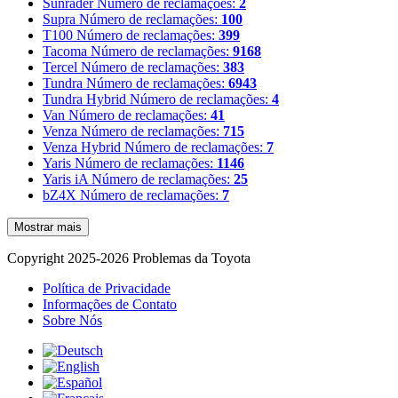
Sunrader
Número de reclamações:
2
Supra
Número de reclamações:
100
T100
Número de reclamações:
399
Tacoma
Número de reclamações:
9168
Tercel
Número de reclamações:
383
Tundra
Número de reclamações:
6943
Tundra Hybrid
Número de reclamações:
4
Van
Número de reclamações:
41
Venza
Número de reclamações:
715
Venza Hybrid
Número de reclamações:
7
Yaris
Número de reclamações:
1146
Yaris iA
Número de reclamações:
25
bZ4X
Número de reclamações:
7
Mostrar mais
Copyright 2025-2026 Problemas da Toyota
Política de Privacidade
Informações de Contato
Sobre Nós