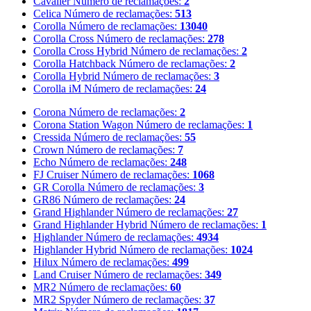
Cavalier
Número de reclamações:
2
Celica
Número de reclamações:
513
Corolla
Número de reclamações:
13040
Corolla Cross
Número de reclamações:
278
Corolla Cross Hybrid
Número de reclamações:
2
Corolla Hatchback
Número de reclamações:
2
Corolla Hybrid
Número de reclamações:
3
Corolla iM
Número de reclamações:
24
Corona
Número de reclamações:
2
Corona Station Wagon
Número de reclamações:
1
Cressida
Número de reclamações:
55
Crown
Número de reclamações:
7
Echo
Número de reclamações:
248
FJ Cruiser
Número de reclamações:
1068
GR Corolla
Número de reclamações:
3
GR86
Número de reclamações:
24
Grand Highlander
Número de reclamações:
27
Grand Highlander Hybrid
Número de reclamações:
1
Highlander
Número de reclamações:
4934
Highlander Hybrid
Número de reclamações:
1024
Hilux
Número de reclamações:
499
Land Cruiser
Número de reclamações:
349
MR2
Número de reclamações:
60
MR2 Spyder
Número de reclamações:
37