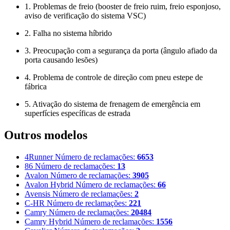
1. Problemas de freio (booster de freio ruim, freio esponjoso,
aviso de verificação do sistema VSC)
2. Falha no sistema híbrido
3. Preocupação com a segurança da porta (ângulo afiado da
porta causando lesões)
4. Problema de controle de direção com pneu estepe de
fábrica
5. Ativação do sistema de frenagem de emergência em
superfícies específicas de estrada
Outros modelos
4Runner
Número de reclamações:
6653
86
Número de reclamações:
13
Avalon
Número de reclamações:
3905
Avalon Hybrid
Número de reclamações:
66
Avensis
Número de reclamações:
2
C-HR
Número de reclamações:
221
Camry
Número de reclamações:
20484
Camry Hybrid
Número de reclamações:
1556