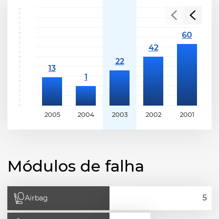
2005
2004
2003
2002
2001
2
Módulos de falha
Airbag