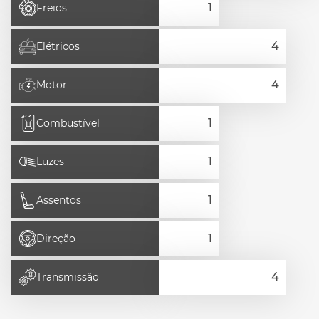
Freios
Elétricos
Motor
Combustível
Luzes
Assentos
Direção
Transmissão