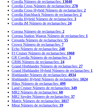
Corolla
Número de reclamações:
13040
Corolla Cross
Número de reclamações:
278
Corolla Cross Hybrid
Número de reclamações:
2
Corolla Hatchback
Número de reclamações:
2
Corolla Hybrid
Número de reclamações:
3
Corolla iM
Número de reclamações:
24
Corona
Número de reclamações:
2
Corona Station Wagon
Número de reclamações:
1
Cressida
Número de reclamações:
55
Crown
Número de reclamações:
7
Echo
Número de reclamações:
248
FJ Cruiser
Número de reclamações:
1068
GR Corolla
Número de reclamações:
3
GR86
Número de reclamações:
24
Grand Highlander
Número de reclamações:
27
Grand Highlander Hybrid
Número de reclamações:
1
Highlander
Número de reclamações:
4934
Highlander Hybrid
Número de reclamações:
1024
Hilux
Número de reclamações:
499
Land Cruiser
Número de reclamações:
349
MR2
Número de reclamações:
60
MR2 Spyder
Número de reclamações:
37
Matrix
Número de reclamações:
1817
Mirai
Número de reclamações:
19