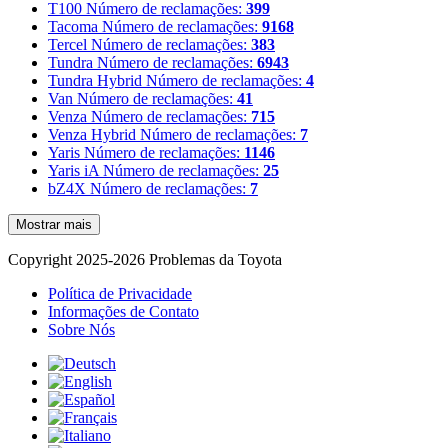
T100
Número de reclamações:
399
Tacoma
Número de reclamações:
9168
Tercel
Número de reclamações:
383
Tundra
Número de reclamações:
6943
Tundra Hybrid
Número de reclamações:
4
Van
Número de reclamações:
41
Venza
Número de reclamações:
715
Venza Hybrid
Número de reclamações:
7
Yaris
Número de reclamações:
1146
Yaris iA
Número de reclamações:
25
bZ4X
Número de reclamações:
7
Mostrar mais
Copyright 2025-2026 Problemas da Toyota
Política de Privacidade
Informações de Contato
Sobre Nós