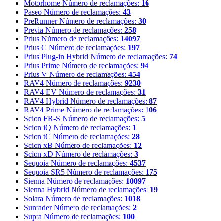
Motorhome
Número de reclamações:
16
Paseo
Número de reclamações:
43
PreRunner
Número de reclamações:
30
Previa
Número de reclamações:
258
Prius
Número de reclamações:
14097
Prius C
Número de reclamações:
197
Prius Plug-in Hybrid
Número de reclamações:
74
Prius Prime
Número de reclamações:
94
Prius V
Número de reclamações:
454
RAV4
Número de reclamações:
9230
RAV4 EV
Número de reclamações:
31
RAV4 Hybrid
Número de reclamações:
87
RAV4 Prime
Número de reclamações:
106
Scion FR-S
Número de reclamações:
5
Scion iQ
Número de reclamações:
1
Scion tC
Número de reclamações:
28
Scion xB
Número de reclamações:
12
Scion xD
Número de reclamações:
3
Sequoia
Número de reclamações:
4537
Sequoia SR5
Número de reclamações:
175
Sienna
Número de reclamações:
10097
Sienna Hybrid
Número de reclamações:
19
Solara
Número de reclamações:
1018
Sunrader
Número de reclamações:
2
Supra
Número de reclamações:
100