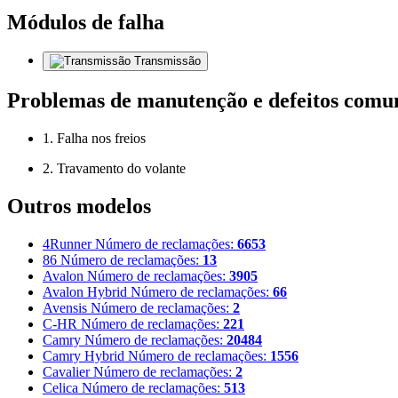
Módulos de falha
Transmissão
Problemas de manutenção e defeitos comu
1. Falha nos freios
2. Travamento do volante
Outros modelos
4Runner
Número de reclamações:
6653
86
Número de reclamações:
13
Avalon
Número de reclamações:
3905
Avalon Hybrid
Número de reclamações:
66
Avensis
Número de reclamações:
2
C-HR
Número de reclamações:
221
Camry
Número de reclamações:
20484
Camry Hybrid
Número de reclamações:
1556
Cavalier
Número de reclamações:
2
Celica
Número de reclamações:
513