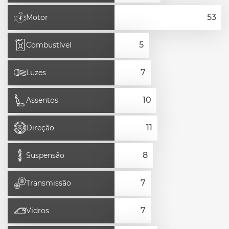
Motor
Combustível
Luzes
Assentos
Direção
Suspensão
Transmissão
Vidros