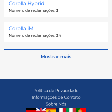
Corolla Hybrid
Número de reclamações:
3
Corolla iM
Número de reclamações:
24
Corona
Mostrar mais
Número de reclamações:
2
Corona Station Wagon
Número de reclamações:
1
Política de Privacidade
Informações de Contato
Cressida
Sobre Nós
Número de reclamações:
55